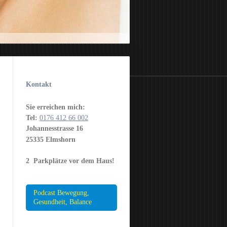
Kontakt
Sie erreichen mich:
Tel:
0176 412 66 002
Johannesstrasse 16
25335 Elmshorn
2 Parkplätze vor dem Haus!
Podcast Bewegung,
Gesundheit, Balance